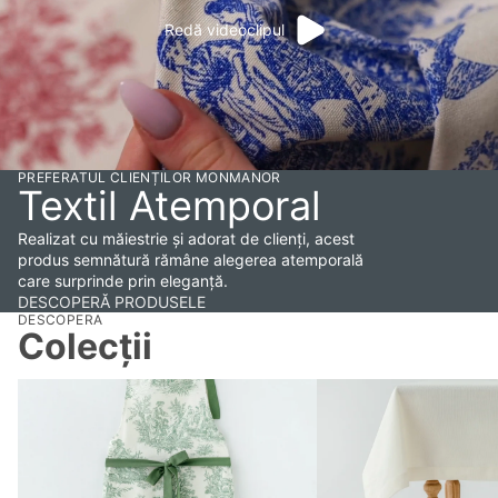
Redă videoclipul
PREFERATUL CLIENȚILOR MONMANOR
Textil Atemporal
Realizat cu măiestrie și adorat de clienți, acest
produs semnătură rămâne alegerea atemporală
care surprinde prin eleganță.
DESCOPERĂ PRODUSELE
DESCOPERA
Colecții
Șort Eclair
Față de masă Uniton