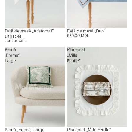
Față de masă „Aristocrat”
Față de masă „Duo”
980.00 MDL
UNITON
760.00 MDL
Pernă
Placemat
„Frame”
„Mille
Large
Feuille”
Pernă „Frame” Large
Placemat „Mille Feuille”