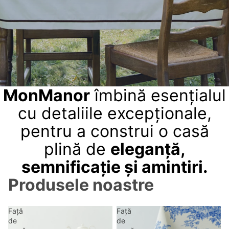
MonManor
îmbină esențialul
cu detaliile excepționale,
pentru a construi o casă
plină de
eleganță,
semnificație și amintiri.
Produsele noastre
Față
Față
de
de